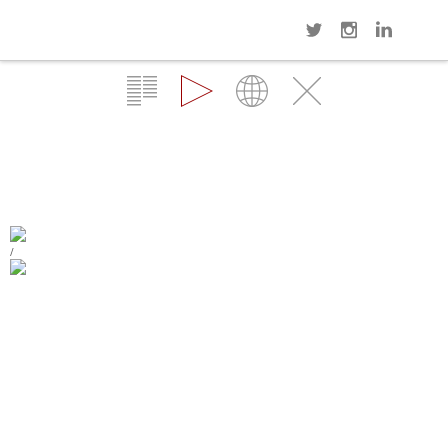
Navi
Overview
Gallery
Map
Close
REGGIO EMILIA STAZIONE
MEDIOPADANA
REGGIO EMILIA
/