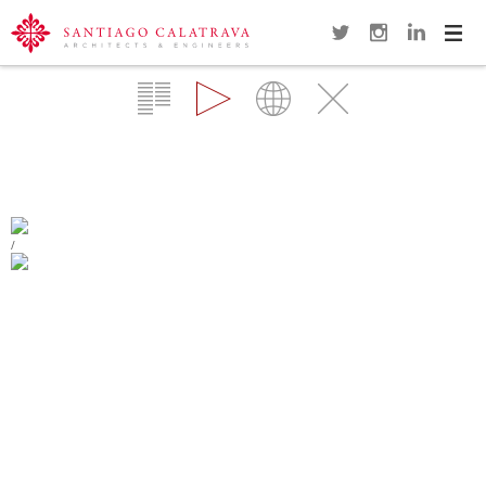
Navi
Overview
Gallery
Map
Close
PUENTE DE LA MUJER
BUENOS AIRES
/