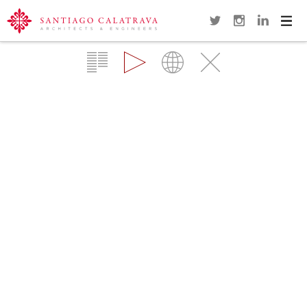
Navi
Overview
Gallery
Map
Close
PUENTE DE LA MUJER
BUENOS AIRES