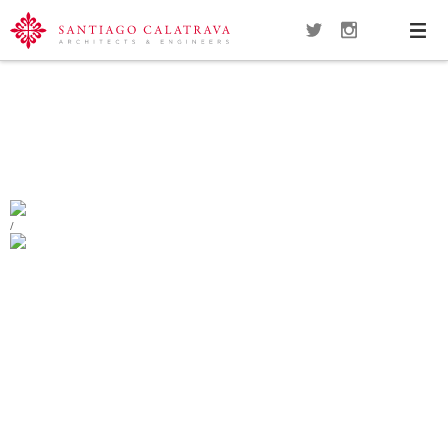
Navi
Overview
Gallery
Map
Close
BRIDGES OVER THE HOOFDVAART
HAARLEMMERMEER
/